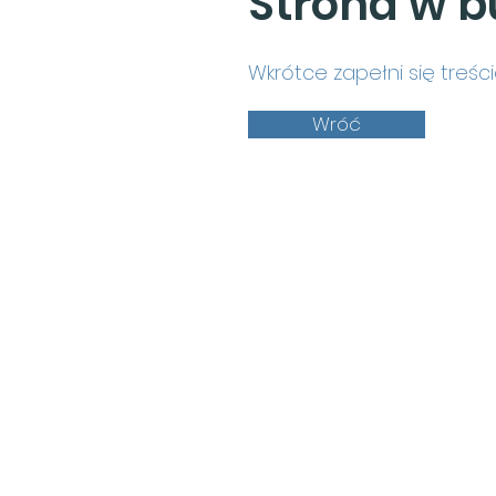
Strona w 
Wkrótce zapełni się treśc
Wróć