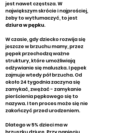
jest nawet częstsza. W 
największym skrócie i najprościej, 
żeby to wytłumaczyć, to jest 
dziura w pępku
. 
W czasie, gdy dziecko rozwija się 
jeszcze w brzuchu mamy, przez 
pępek przechodzą ważne 
struktury, które umożliwiają 
odżywianie się maluszka. I pępek 
zajmuje wtedy pół brzucha. Od 
około 24 tygodnia zaczyna się 
zamykać, zwężać - zamykanie 
pierścienia pępkowego się to 
nazywa. I ten proces może się nie 
zakończyć przed urodzeniem. 
Dlatego w 5% dzieci ma w 
brzuszku dziurę. Przy napięciu 