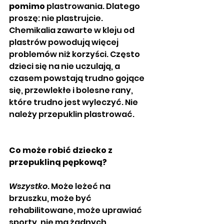
pomimo
 plastrowania. Dlatego 
proszę: nie plastrujcie. 
Chemikalia zawarte w kleju od 
plastrów powodują więcej 
problemów niż korzyści. Często 
dzieci się na nie uczulają, a 
czasem powstają trudno gojące 
się, przewlekłe i bolesne rany, 
które trudno jest wyleczyć. Nie 
należy przepuklin plastrować. 
Co może robić dziecko z 
przepukliną pępkową?
Wszystko
. Może leżeć na 
brzuszku, może być 
rehabilitowane, może uprawiać 
sporty, nie ma żadnych 