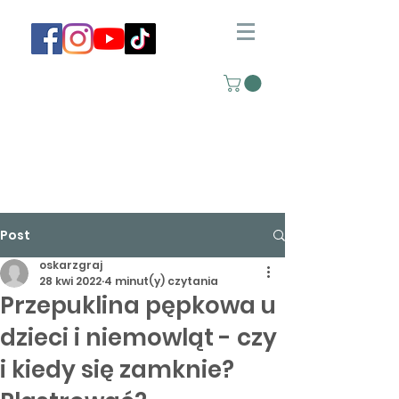
Post
oskarzgraj
28 kwi 2022
4 minut(y) czytania
Przepuklina pępkowa u
dzieci i niemowląt - czy
i kiedy się zamknie?