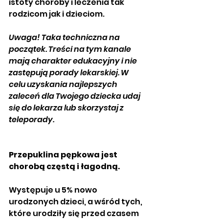
istoty choroby i leczenia tak 
rodzicom jak i dzieciom. 
Uwaga! Taka techniczna na 
początek. Treści na tym kanale 
mają charakter edukacyjny i nie 
zastępują porady lekarskiej. W 
celu uzyskania najlepszych 
zaleceń dla Twojego dziecka udaj 
się do lekarza lub skorzystaj z 
teleporady. 
Przepuklina pępkowa jest 
chorobą częstą i łagodną.
Występuje u 5% nowo 
urodzonych dzieci, a wśród tych, 
które urodziły się przed czasem 