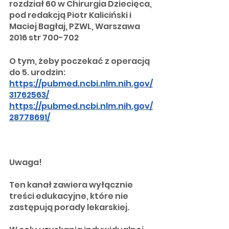
rozdział 60 w Chirurgia Dziecięca, 
pod redakcją Piotr Kaliciński i 
Maciej Bagłaj, PZWL, Warszawa 
2016 str 700-702
O tym, żeby poczekać z operacją 
do 5. urodzin:
https://pubmed.ncbi.nlm.nih.gov/
31762563/
https://pubmed.ncbi.nlm.nih.gov/
28778691/
Uwaga!
Ten kanał zawiera wyłącznie 
treści edukacyjne, które nie 
zastępują porady lekarskiej.