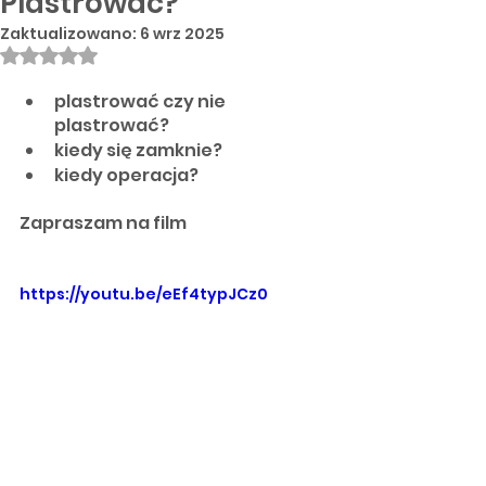
Plastrować?
Zaktualizowano:
6 wrz 2025
Oceniono na NaN z 5 gwiazdek.
plastrować czy nie 
plastrować?
kiedy się zamknie?
kiedy operacja?
Zapraszam na film
https://youtu.be/eEf4typJCz0