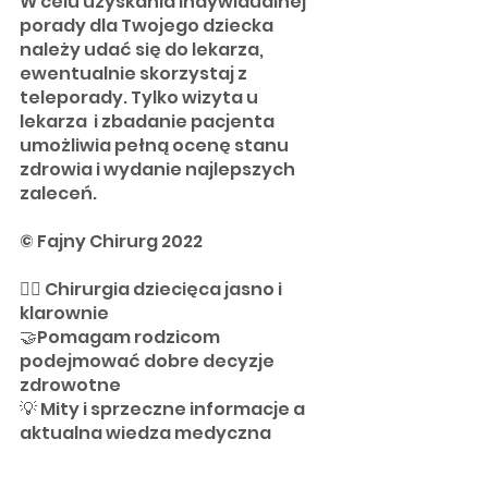
W celu uzyskania indywidualnej 
porady dla Twojego dziecka 
należy udać się do lekarza, 
ewentualnie skorzystaj z 
teleporady. Tylko wizyta u 
lekarza  i zbadanie pacjenta 
umożliwia pełną ocenę stanu 
zdrowia i wydanie najlepszych 
zaleceń.
© Fajny Chirurg 2022
👨‍⚕️ Chirurgia dziecięca jasno i 
klarownie
🤝Pomagam rodzicom 
podejmować dobre decyzje 
zdrowotne
💡 Mity i sprzeczne informacje a 
aktualna wiedza medyczna