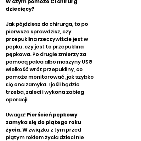
W czym pomoże Ci chirurg 
dziecięcy?
Jak pójdziesz do chirurga, to po 
pierwsze sprawdzisz, czy 
przepuklina rzeczywiście jest w 
pępku, czy jest to przepuklina 
pępkowa. Po drugie zmierzy za 
pomocą palca albo maszyny USG 
wielkość wrót przepukliny, co 
pomoże monitorować, jak szybko 
się ona zamyka. I jeśli będzie 
trzeba, zaleci i wykona zabieg 
operacji. 
Uwaga! 
Pierścień pępkowy 
zamyka się do piątego roku 
życia.
 W związku z tym przed 
piątym rokiem życia dzieci nie 