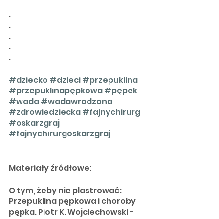
.
.
.
.
.
#dziecko
#dzieci
#przepuklina
#przepuklinapępkowa
#pępek
#wada
#wadawrodzona
#zdrowiedziecka
#fajnychirurg
#oskarzgraj
#fajnychirurgoskarzgraj
Materiały źródłowe:
O tym, żeby nie plastrować: 
Przepuklina pępkowa i choroby 
pępka. Piotr K. Wojciechowski - 