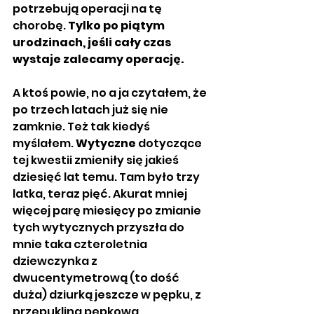
potrzebują operacji na tę 
chorobę. 
Tylko po piątym 
urodzinach, jeśli cały czas 
wystaje zalecamy operację.
A ktoś powie, no a ja czytałem, że 
po trzech latach już się nie 
zamknie. Też tak kiedyś 
myślałem. 
Wytyczne
 dotyczące 
tej kwestii zmieniły się jakieś 
dziesięć lat temu. Tam było trzy 
latka, teraz pięć. Akurat mniej 
więcej parę miesięcy po zmianie 
tych wytycznych przyszła do 
mnie taka czteroletnia 
dziewczynka z 
dwucentymetrową (to dość 
duża) dziurką jeszcze w pępku, z 
przepukliną pępkową. 