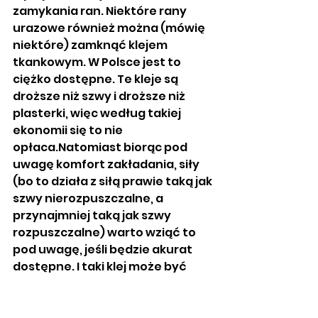
zamykania ran. Niektóre rany 
urazowe również można (mówię 
niektóre) zamknąć klejem 
tkankowym. W Polsce jest to 
ciężko dostępne. Te kleje są 
droższe niż szwy i droższe niż 
plasterki, więc według takiej 
ekonomii się to nie 
opłaca.Natomiast biorąc pod 
uwagę komfort zakładania, siły 
(bo to działa z siłą prawie taką jak 
szwy nierozpuszczalne, a 
przynajmniej taką jak szwy 
rozpuszczalne) warto wziąć to 
pod uwagę, jeśli będzie akurat 
dostępne. I taki klej może być 
albo sztywny, czyli przypomina te 
popularne błyskawiczne kleje 
dostępne na rynku, albo może 