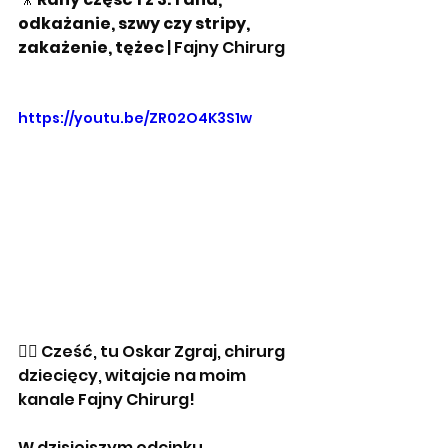
odkażanie, szwy czy stripy, 
zakażenie, tężec
 | Fajny Chirurg
https://youtu.be/ZR02O4K3S1w
👨‍⚕️ Cześć, tu Oskar Zgraj, chirurg 
dziecięcy, witajcie na moim 
kanale Fajny Chirurg!
W dzisiejszym odcinku 