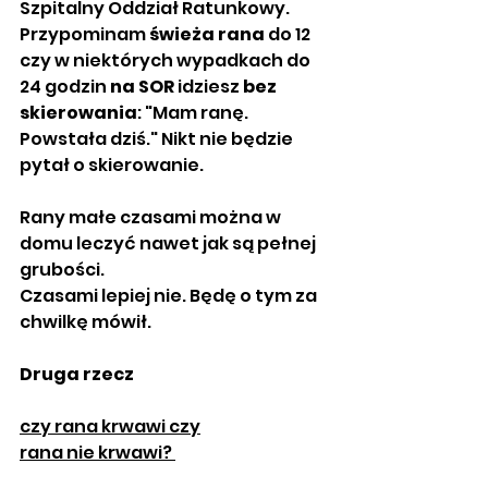
Szpitalny Oddział Ratunkowy. 
Przypominam 
świeża rana
 do 12 
czy w niektórych wypadkach do 
24 godzin 
na SOR
 idziesz 
bez 
skierowania
: "Mam ranę. 
Powstała dziś." Nikt nie będzie 
pytał o skierowanie. 
Rany małe czasami można w 
domu leczyć nawet jak są pełnej 
grubości.
Czasami lepiej nie. Będę o tym za 
chwilkę mówił. 
Druga rzecz
czy rana krwawi czy
rana nie krwawi? 