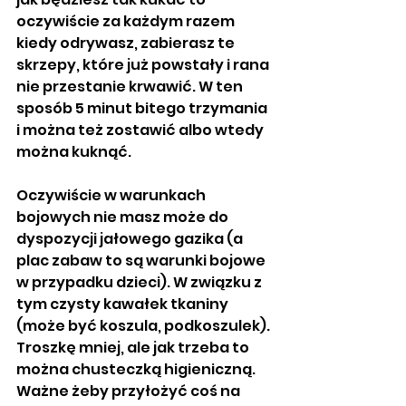
oczywiście za każdym razem 
kiedy odrywasz, zabierasz te 
skrzepy, które już powstały i rana 
nie przestanie krwawić. W ten 
sposób 5 minut bitego trzymania 
i można też zostawić albo wtedy 
można kuknąć. 
Oczywiście w warunkach 
bojowych nie masz może do 
dyspozycji jałowego gazika (a 
plac zabaw to są warunki bojowe 
w przypadku dzieci). W związku z 
tym czysty kawałek tkaniny 
(może być koszula, podkoszulek). 
Troszkę mniej, ale jak trzeba to 
można chusteczką higieniczną. 
Ważne żeby przyłożyć coś na 