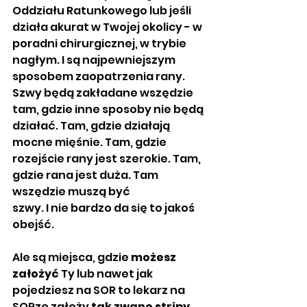
Oddziału Ratunkowego lub jeśli 
działa akurat w Twojej okolicy - w 
poradni chirurgicznej, w trybie 
nagłym. I są najpewniejszym 
sposobem zaopatrzenia rany. 
Szwy będą zakładane wszędzie 
tam, gdzie inne sposoby nie będą 
działać. Tam, gdzie działają 
mocne mięśnie. Tam, gdzie 
rozejście rany jest szerokie. Tam, 
gdzie rana jest duża. Tam 
wszędzie muszą być
szwy. I nie bardzo da się to jakoś 
obejść.
Ale są miejsca, gdzie 
możesz 
założyć
 Ty lub nawet jak 
pojedziesz na SOR to lekarz na 
SORze założy 
tak zwane stripy
. 