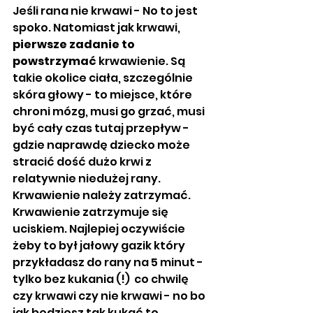
Jeśli rana nie krwawi - No to jest 
spoko. Natomiast jak krwawi, 
pierwsze zadanie to 
powstrzymać
 krwawienie. Są 
takie okolice ciała, szczególnie 
skóra głowy - to miejsce, które 
chroni mózg, musi go grzać, musi 
być cały czas tutaj przepływ -  
gdzie naprawdę dziecko może 
stracić dość dużo krwi z 
relatywnie niedużej rany. 
Krwawienie należy zatrzymać. 
Krwawienie zatrzymuje się 
uciskiem. Najlepiej oczywiście 
żeby to był jałowy gazik który 
przykładasz do rany na 5 minut - 
tylko bez kukania (!)  co chwilę 
czy krwawi czy nie krwawi - no bo 
jak będziesz tak kukać to 