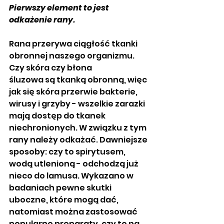
Pierwszy element to jest 
odkażenie rany.
Rana przerywa ciągłość tkanki 
obronnej naszego organizmu. 
Czy skóra czy błona
śluzowa są tkanką obronną, więc 
jak się skóra przerwie bakterie, 
wirusy i grzyby - wszelkie zarazki 
mają dostęp do tkanek 
niechronionych. W związku z tym 
rany należy odkażać. Dawniejsze 
sposoby: czy to spirytusem, 
wodą utlenioną - odchodzą już 
nieco do lamusa. Wykazano w 
badaniach pewne skutki 
uboczne, które mogą dać, 
natomiast można zastosować 
popularne preparaty, czy to na 