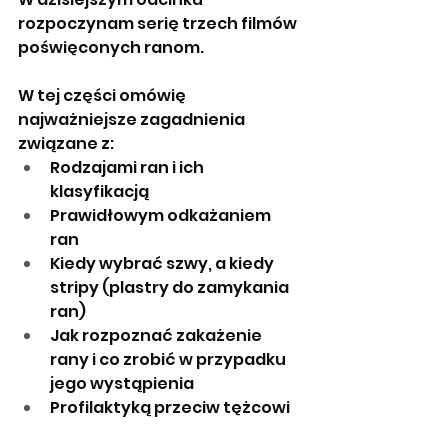
rozpoczynam serię trzech filmów 
poświęconych ranom. 
W tej części omówię 
najważniejsze zagadnienia 
związane z:
Rodzajami ran i ich 
klasyfikacją
Prawidłowym odkażaniem 
ran
Kiedy wybrać szwy, a kiedy 
stripy (plastry do zamykania 
ran)
Jak rozpoznać zakażenie 
rany i co zrobić w przypadku 
jego wystąpienia
Profilaktyką przeciw tężcowi