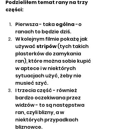
Podzieliłem temat rany na trzy 
części:
Pierwsza - taka 
ogólna
 -o 
ranach to będzie dziś.
W kolejnym filmie pokażę jak 
używać 
stripów
 (tych takich 
plasterków do zamykania 
ran), które można sobie kupić 
w aptece i w niektórych 
sytuacjach użyć, żeby nie 
musieć szyć. 
I trzecia część - również 
bardzo oczekiwana przez 
widzów - to są następstwa 
ran, czyli blizny, a w 
niektórych przypadkach 
bliznowce. 