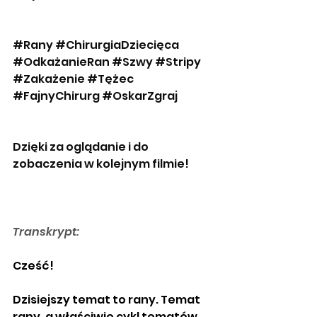
#Rany
#ChirurgiaDziecięca
#OdkażanieRan
#Szwy
#Stripy
#Zakażenie
#Tężec
#FajnyChirurg
#OskarZgraj
Dzięki za oglądanie i do 
zobaczenia w kolejnym filmie!
Transkrypt:
Cześć! 
Dzisiejszy temat to rany. Temat 
rany, a właściwie cykl tematów 