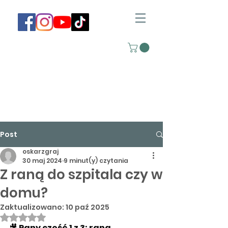
Post
oskarzgraj
30 maj 2024
9 minut(y) czytania
Z raną do szpitala czy w
domu?
Zaktualizowano:
10 paź 2025
Oceniono na NaN z 5 gwiazdek.
🎥 
Rany część 1 z 3: rana, 