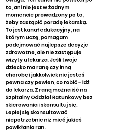
to, ani nie jest w żadnym 
momencie prowadzony po to, 
żeby zastąpić poradę lekarską. 
To jest kanał edukacyjny, na 
którym uczę, pomagam 
podejmować najlepsze decyzje 
zdrowotne, ale nie zastępuje 
wizyty u lekarza. Jeśli twoje 
dziecko ma ranę czy inną 
chorobę i jakkolwiek nie jesteś 
pewna czy pewien, co robić - idź 
do lekarza. Z raną można iść na 
Szpitalny Oddział Ratunkowy bez 
skierowania i skonsultuj się. 
Lepiej się skonsultować 
niepotrzebnie niż mieć jakieś 
powikłania ran. 