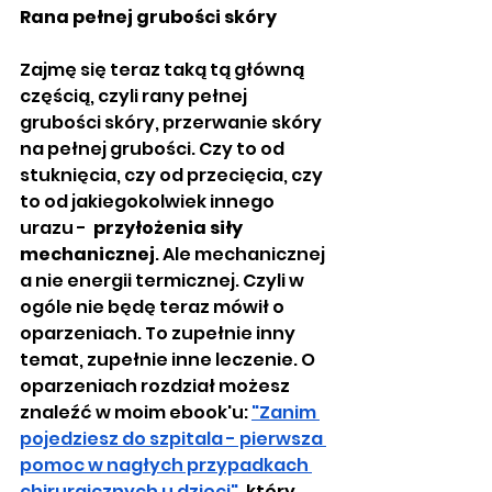
Rana pełnej grubości skóry
Zajmę się teraz taką tą główną 
częścią, czyli rany pełnej 
grubości skóry, przerwanie skóry 
na pełnej grubości. Czy to od 
stuknięcia, czy od przecięcia, czy 
to od jakiegokolwiek innego 
urazu -  
przyłożenia siły 
mechanicznej
. Ale mechanicznej 
a nie energii termicznej. Czyli w 
ogóle nie będę teraz mówił o 
oparzeniach. To zupełnie inny 
temat, zupełnie inne leczenie. O 
oparzeniach rozdział możesz 
znaleźć w moim ebook'u: 
"Zanim 
pojedziesz do szpitala - pierwsza 
pomoc w nagłych przypadkach 
chirurgicznych u dzieci"
, który 